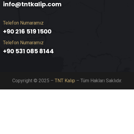
info@tntkalip.com
Telefon Numaramız
+90 216 519 1500
Telefon Numaramız
+90 531 085 8144
Copyright © 2025 –
TNT Kalıp
– Tüm Hakları Saklıdır.